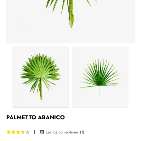
PALMETTO ABANICO
Lee los comentarios (
1
)
