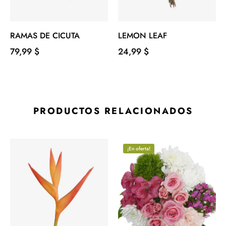
‹
›
RAMAS DE CICUTA
LEMON LEAF
Precio
Precio
79,99 $
24,99 $
PRODUCTOS RELACIONADOS
¡En oferta!