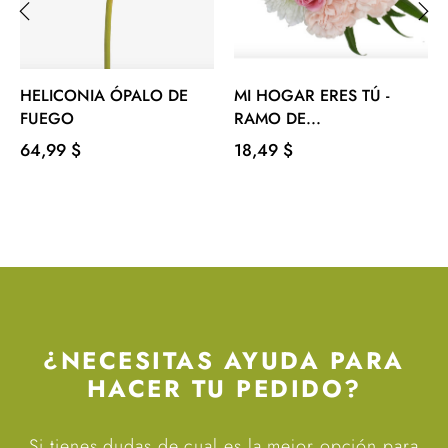
‹
›
HELICONIA ÓPALO DE
MI HOGAR ERES TÚ -
FUEGO
RAMO DE...
Precio
Precio
64,99 $
18,49 $
¿NECESITAS AYUDA PARA
HACER TU PEDIDO?
Si tienes dudas de cual es la mejor opción para