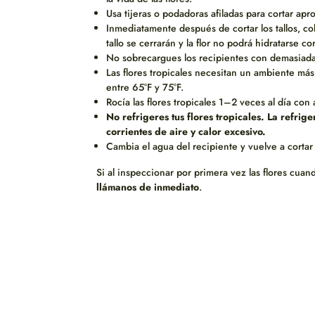
Usa tijeras o podadoras afiladas para cortar ap
Inmediatamente después de cortar los tallos, col
tallo se cerrarán y la flor no podrá hidratarse c
No sobrecargues los recipientes con demasiadas
Las flores tropicales necesitan un ambiente má
entre 65°F y 75°F.
Rocía las flores tropicales 1–2 veces al día c
No refrigeres tus flores tropicales. La refrig
corrientes de aire y calor excesivo.
Cambia el agua del recipiente y vuelve a cortar
Si al inspeccionar por primera vez las flores cuan
llámanos de inmediato
.