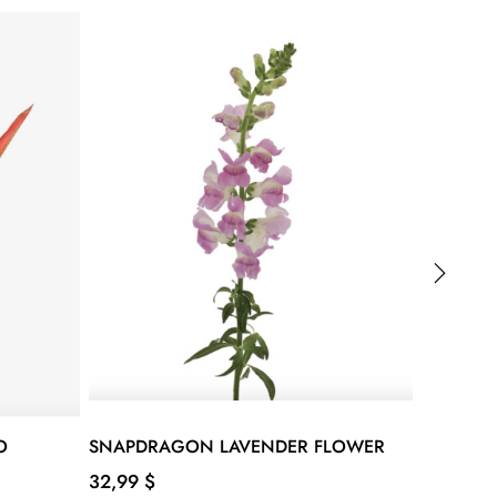
›
O
SNAPDRAGON LAVENDER FLOWER
RAMO T
Precio
Precio
32,99 $
49,99 $