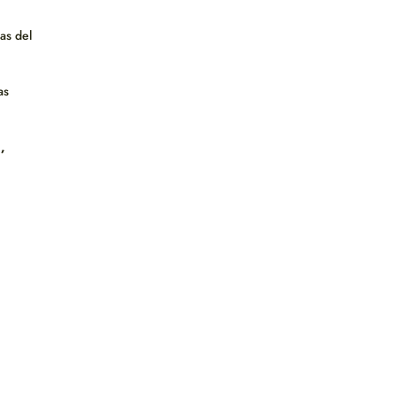
as del
as
,