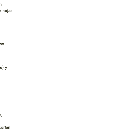
n
y hojas
íso
e) y
s,
cortan