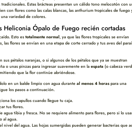
s tradicionales. Estas brácteas presentan un cálido tono melocotón con u
ien con flores como las calas blancas, las anthurium tropicales de fuego 
 una variedad de colores.
es Heliconia Ópalo de Fuego recién cortadas
caído. Esto es
totalmente normal
, ya que las flores tropicales se envían
, las flores se envían en una etapa de corte cerrado y tus aves del para
n sus pétalos naranjas, o si algunos de los pétalos que ya se muestran
uña o unas pinzas para ingresar suavemente en la
espata
(o cabeza verd
rmitiendo que la flor continúe abriéndose.
ndolo en un balde limpio con agua durante
al menos 4 horas
para una
igue los pasos a continuación.
ciona los capullos cuando llegue tu caja.
ar tus flores.
 agua tibia y fresca. No se requiere alimento para flores, pero si lo usa
o al agua.
del nivel del agua. Las hojas sumergidas pueden generar bacterias que a