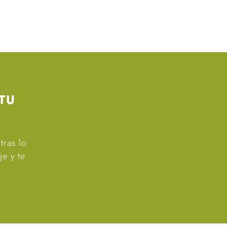
TU
tras lo
je y te