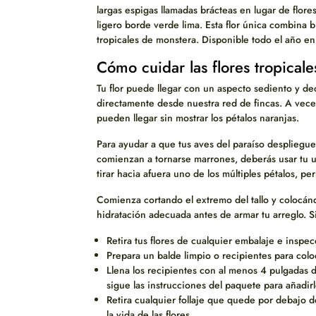
largas espigas llamadas brácteas en lugar de flore
ligero borde verde lima. Esta flor única combina b
tropicales de monstera. Disponible todo el año en
Cómo cuidar las flores tropical
Tu flor puede llegar con un aspecto sediento y de
directamente desde nuestra red de fincas. A veces
pueden llegar sin mostrar los pétalos naranjas.
Para ayudar a que tus aves del paraíso despliegue
comienzan a tornarse marrones, deberás usar tu 
tirar hacia afuera uno de los múltiples pétalos, pe
Comienza cortando el extremo del tallo y colocá
hidratación adecuada antes de armar tu arreglo. S
Retira tus flores de cualquier embalaje e inspec
Prepara un balde limpio o recipientes para coloc
Llena los recipientes con al menos 4 pulgadas de
sigue las instrucciones del paquete para añadirl
Retira cualquier follaje que quede por debajo 
la vida de las flores.