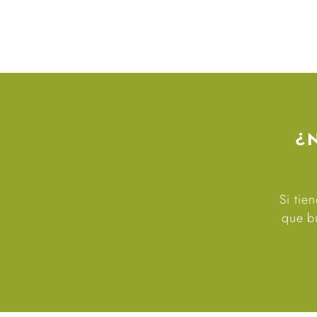
¿
Si tie
que bu