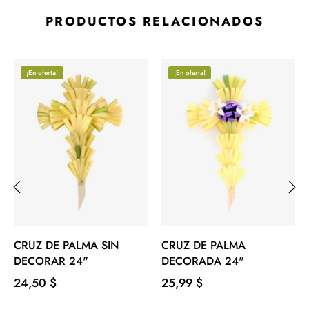
PRODUCTOS RELACIONADOS
¡En oferta!
¡En oferta!
‹
›
CRUZ DE PALMA SIN
CRUZ DE PALMA
DECORAR 24"
DECORADA 24"
Precio
Precio
24,50 $
25,99 $