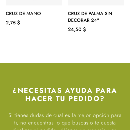
‹
›
CRUZ DE MANO
CRUZ DE PALMA SIN
DECORAR 24"
Precio
2,75 $
Precio
24,50 $
¿NECESITAS AYUDA PARA
HACER TU PEDIDO?
Si tienes dudas de cual es la mejor opción para
ti, no encuentras lo que buscas o te cuesta